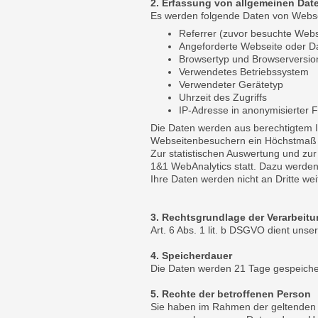
2. Erfassung von allgemeinen Dat
Es werden folgende Daten von Webse
Referrer (zuvor besuchte Webs
Angeforderte Webseite oder Da
Browsertyp und Browserversio
Verwendetes Betriebssystem
Verwendeter Gerätetyp
Uhrzeit des Zugriffs
IP-Adresse in anonymisierter F
Die Daten werden aus berechtigtem I
Webseitenbesuchern ein Höchstmaß an
Zur statistischen Auswertung und zu
1&1 WebAnalytics statt. Dazu werden
Ihre Daten werden nicht an Dritte weit
3. Rechtsgrundlage der Verarbeit
Art. 6 Abs. 1 lit. b DSGVO dient un
4. Speicherdauer
Die Daten werden 21 Tage gespeiche
5. Rechte der betroffenen Person
Sie haben im Rahmen der geltenden g